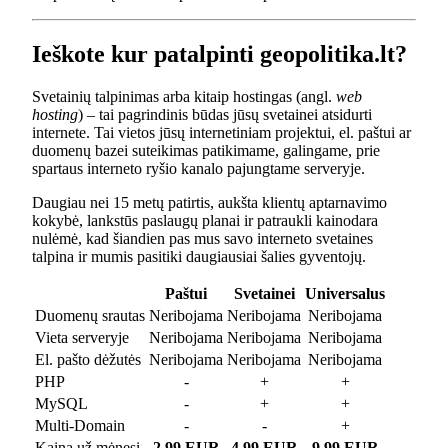
Ieškote kur patalpinti geopolitika.lt?
Svetainių talpinimas arba kitaip hostingas (angl.
web
hosting
) – tai pagrindinis būdas jūsų svetainei atsidurti
internete. Tai vietos jūsų internetiniam projektui, el. paštui ar
duomenų bazei suteikimas patikimame, galingame, prie
spartaus interneto ryšio kanalo pajungtame serveryje.
Daugiau nei 15 metų patirtis, aukšta klientų aptarnavimo
kokybė, lankstūs paslaugų planai ir patraukli kainodara
nulėmė, kad šiandien pas mus savo interneto svetaines
talpina ir mumis pasitiki daugiausiai šalies gyventojų.
Paštui
Svetainei
Universalus
Duomenų srautas
Neribojama
Neribojama
Neribojama
Vieta serveryje
Neribojama
Neribojama
Neribojama
El. pašto dėžutės
Neribojama
Neribojama
Neribojama
PHP
-
+
+
MySQL
-
+
+
Multi-Domain
-
-
+
Kaina už mėnesį
2.99 EUR
4.99 EUR
9.99 EUR