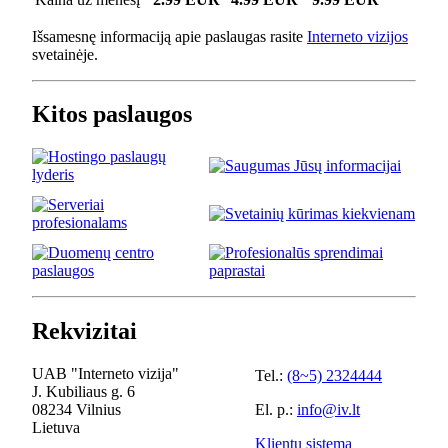
Išsamesnę informaciją apie paslaugas rasite
Interneto vizijos
svetainėje.
Kitos paslaugos
Rekvizitai
UAB "Interneto vizija"
Tel.:
(8~5) 2324444
J. Kubiliaus g. 6
08234 Vilnius
El. p.:
info@iv.lt
Lietuva
Klientų sistema