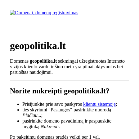
geopolitika.lt
Domenas
geopolitika.lt
sėkmingai užregistruotas Interneto
vizijos kliento vardu ir šiuo metu yra pilnai aktyvuotas bei
paruoštas naudojimui.
Norite nukreipti geopolitika.lt?
Prisijunkite prie savo paskyros
klientų sistemoje
;
ties skyriumi "Paslaugos" pasirinkite nuorodą
Plačiau...
;
pasirinkite domeno pavadinimą ir paspauskite
mygtuką
Nukreipti
.
Po pakeitimų domenas pradės veikti per 1 val.