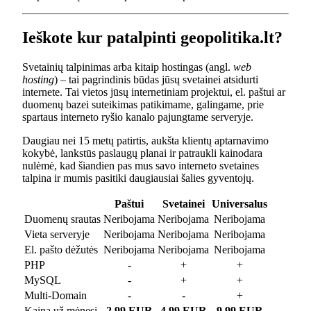
Ieškote kur patalpinti geopolitika.lt?
Svetainių talpinimas arba kitaip hostingas (angl.
web
hosting
) – tai pagrindinis būdas jūsų svetainei atsidurti
internete. Tai vietos jūsų internetiniam projektui, el. paštui ar
duomenų bazei suteikimas patikimame, galingame, prie
spartaus interneto ryšio kanalo pajungtame serveryje.
Daugiau nei 15 metų patirtis, aukšta klientų aptarnavimo
kokybė, lankstūs paslaugų planai ir patraukli kainodara
nulėmė, kad šiandien pas mus savo interneto svetaines
talpina ir mumis pasitiki daugiausiai šalies gyventojų.
Paštui
Svetainei
Universalus
Duomenų srautas
Neribojama
Neribojama
Neribojama
Vieta serveryje
Neribojama
Neribojama
Neribojama
El. pašto dėžutės
Neribojama
Neribojama
Neribojama
PHP
-
+
+
MySQL
-
+
+
Multi-Domain
-
-
+
Kaina už mėnesį
2.99 EUR
4.99 EUR
9.99 EUR