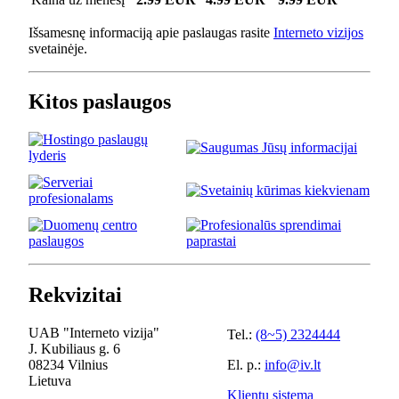
Išsamesnę informaciją apie paslaugas rasite
Interneto vizijos
svetainėje.
Kitos paslaugos
Rekvizitai
UAB "Interneto vizija"
Tel.:
(8~5) 2324444
J. Kubiliaus g. 6
08234 Vilnius
El. p.:
info@iv.lt
Lietuva
Klientų sistema