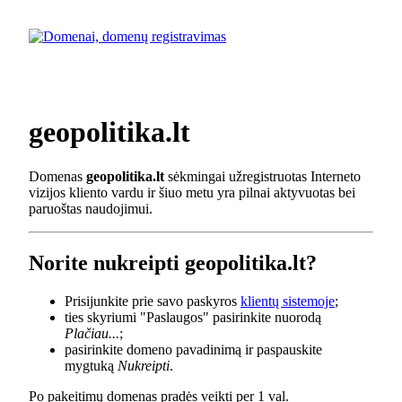
geopolitika.lt
Domenas
geopolitika.lt
sėkmingai užregistruotas Interneto
vizijos kliento vardu ir šiuo metu yra pilnai aktyvuotas bei
paruoštas naudojimui.
Norite nukreipti geopolitika.lt?
Prisijunkite prie savo paskyros
klientų sistemoje
;
ties skyriumi "Paslaugos" pasirinkite nuorodą
Plačiau...
;
pasirinkite domeno pavadinimą ir paspauskite
mygtuką
Nukreipti
.
Po pakeitimų domenas pradės veikti per 1 val.